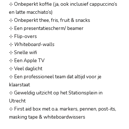
⊹ Onbeperkt koffie (ja, ook inclusief cappuccino’s
en latte macchiato’s)
⊹ Onbeperkt thee, fris, fruit & snacks
⊹ Een presentatiescherm/ beamer
⊹ Flip-overs
⊹
Whiteboard-walls
⊹ Snelle wifi
⊹ Een Apple TV
⊹ Veel daglicht
⊹ Een professioneel team dat altijd voor je
klaarstaat
⊹ Geweldig uitzicht op het Stationsplein in
Utrecht
⊹ First aid box met o.a. markers, pennen, post-its,
masking tape & whiteboardwissers