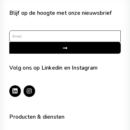
Blijf op de hoogte met onze nieuwsbrief
Email
Submit
Volg ons op Linkedin en Instagram
L
I
i
n
n
s
k
t
e
a
d
g
Producten & diensten
i
r
n
a