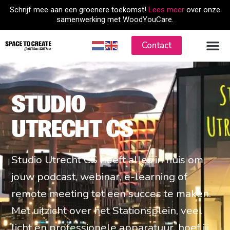
Skip
Schrijf mee aan een groenere toekomst!
Lees meer
over onze
to
samenwerking met WoodYouCare.
content
Contact
STUDIO
UTRECHT CS
Studio Utrecht CS heeft alles in huis om
jouw podcast, webinar, e-learning of
remote meeting tot een succes te maken.
Met uitzicht over het Stationsplein, veel
licht en professionele apparatuur, hoef jij