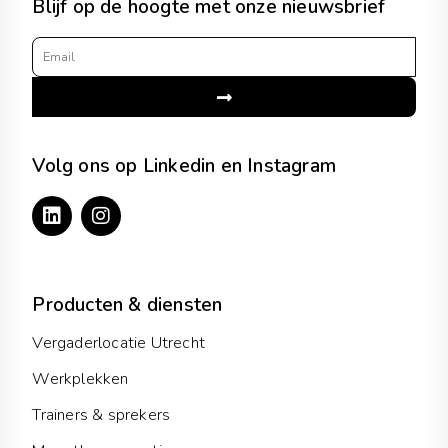
Blijf op de hoogte met onze nieuwsbrief
Email
Submit
Volg ons op Linkedin en Instagram
L
I
i
n
n
s
k
t
e
a
d
g
Producten & diensten
i
r
n
a
Vergaderlocatie Utrecht
m
Werkplekken
Trainers & sprekers