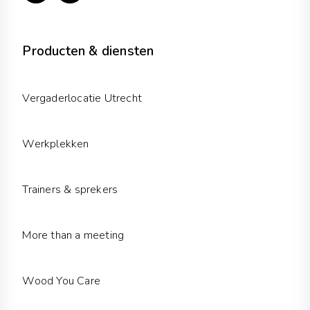
n
s
k
t
e
a
d
g
Producten & diensten
i
r
n
a
m
Vergaderlocatie Utrecht
Werkplekken
Trainers & sprekers
More than a meeting
Wood You Care