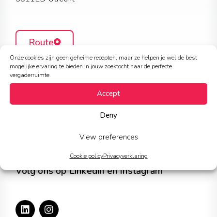
Route
Onze cookies zijn geen geheime recepten, maar ze helpen je wel de best
mogelijke ervaring te bieden in jouw zoektocht naar de perfecte
vergaderruimte.
Blijf op de hoogte met onze nieuwsbrief
Accept
Email
Deny
Submit
View preferences
Cookie policy
Privacyverklaring
Volg ons op Linkedin en Instagram
L
I
i
n