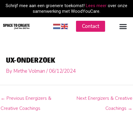
Skip
Schrijf mee aan een groenere toekomst!
Lees meer
over onze
to
samenwerking met WoodYouCare.
content
Contact
UX-ONDERZOEK
By
Mirthe Volman
/
06/12/2024
←
Previous Energizers &
Next Energizers & Creative
Creative Coachings
Coachings
→