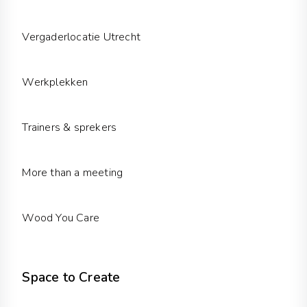
i
r
n
a
m
Vergaderlocatie Utrecht
Werkplekken
Trainers & sprekers
More than a meeting
Wood You Care
Space to Create