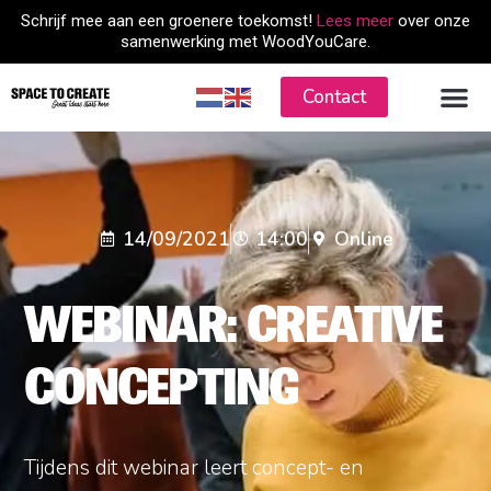
Skip
Schrijf mee aan een groenere toekomst!
Lees meer
over onze
to
samenwerking met WoodYouCare.
content
Contact
14/09/2021
14:00
Online
WEBINAR: CREATIVE
CONCEPTING
Tijdens dit webinar leert concept- en