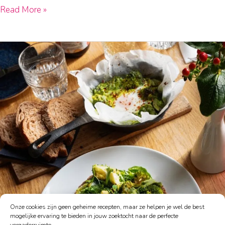
Read More »
De
Utrechter
lunch
extern
Onze cookies zijn geen geheime recepten, maar ze helpen je wel de best
mogelijke ervaring te bieden in jouw zoektocht naar de perfecte