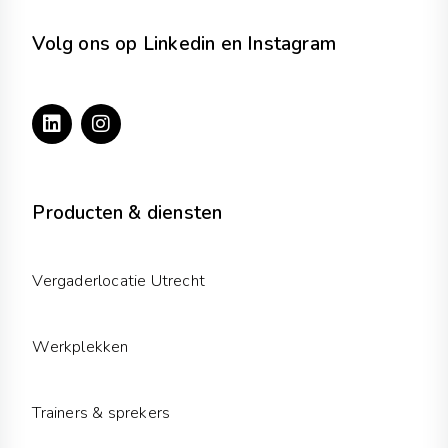
Volg ons op Linkedin en Instagram
L
I
i
n
n
s
k
t
e
a
d
g
Producten & diensten
i
r
n
a
m
Vergaderlocatie Utrecht
Werkplekken
Trainers & sprekers