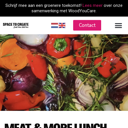
Skip
Schrijf mee aan een groenere toekomst!
Lees meer
over onze
to
samenwerking met WoodYouCare.
content
Contact