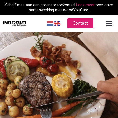
Skip
Schrijf mee aan een groenere toekomst!
Lees meer
over onze
to
samenwerking met WoodYouCare.
content
Contact