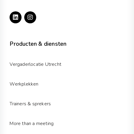
L
I
i
n
n
s
k
t
e
a
d
g
Producten & diensten
i
r
n
a
m
Vergaderlocatie Utrecht
Werkplekken
Trainers & sprekers
More than a meeting