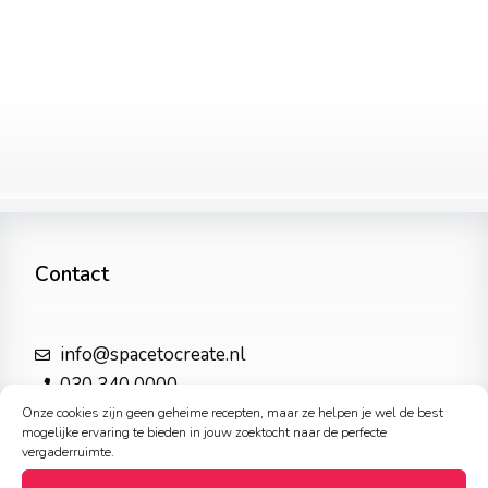
Contact
info@spacetocreate.nl
030 340 0000
Onze cookies zijn geen geheime recepten, maar ze helpen je wel de best
mogelijke ervaring te bieden in jouw zoektocht naar de perfecte
Adres
vergaderruimte.