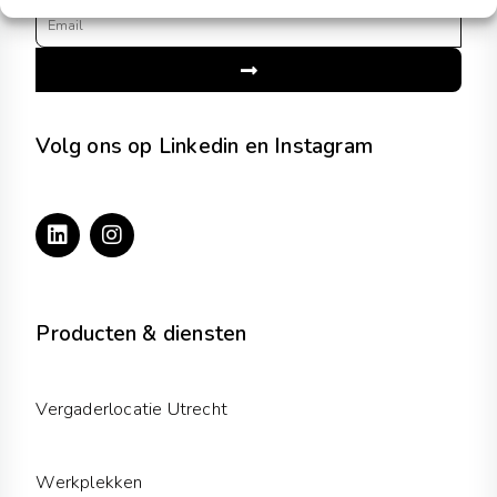
Email
Submit
Volg ons op Linkedin en Instagram
L
I
i
n
n
s
k
t
e
a
d
g
Producten & diensten
i
r
n
a
m
Vergaderlocatie Utrecht
Werkplekken