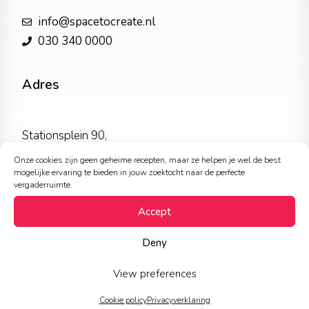
info@spacetocreate.nl
030 340 0000
Adres
Stationsplein 90,
3511ED Utrecht
Onze cookies zijn geen geheime recepten, maar ze helpen je wel de best
mogelijke ervaring te bieden in jouw zoektocht naar de perfecte
vergaderruimte.
Accept
Route
Deny
Blijf op de hoogte met onze nieuwsbrief
View preferences
Cookie policy
Privacyverklaring