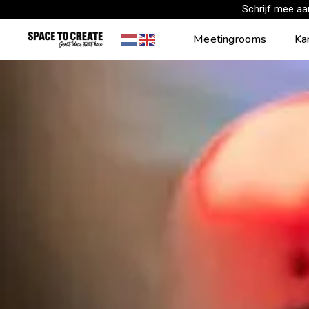
Skip
Schrijf mee a
to
Meetingrooms
Ka
content