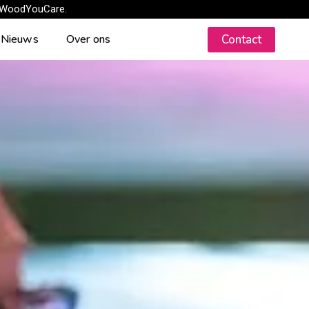
 WoodYouCare.
Contact
Nieuws
Over ons