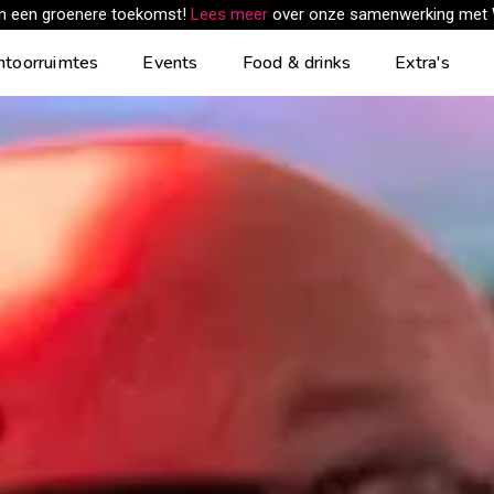
an een groenere toekomst!
Lees meer
over onze samenwerking met
ntoorruimtes
Events
Food & drinks
Extra's