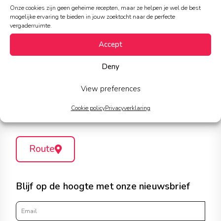
Contact
Onze cookies zijn geen geheime recepten, maar ze helpen je wel de best
mogelijke ervaring te bieden in jouw zoektocht naar de perfecte
info@spacetocreate.nl
vergaderruimte.
030 340 0000
Accept
Deny
Adres
View preferences
Stationsplein 90,
3511ED Utrecht
Cookie policy
Privacyverklaring
Route
Blijf op de hoogte met onze nieuwsbrief
Email