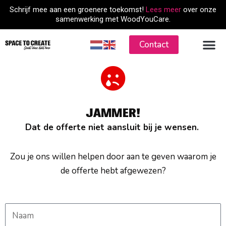
Skip
Schrijf mee aan een groenere toekomst!
Lees meer
over onze
to
samenwerking met WoodYouCare.
content
Contact
JAMMER!
Dat de offerte niet aansluit bij je wensen.
Zou je ons willen helpen door aan te geven waarom je
de offerte hebt afgewezen?
N
a