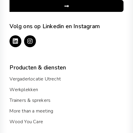
Submit
Volg ons op Linkedin en Instagram
L
I
i
n
n
s
k
t
e
a
d
g
Producten & diensten
i
r
n
a
Vergaderlocatie Utrecht
m
Werkplekken
Trainers & sprekers
More than a meeting
Wood You Care