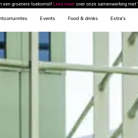
an een groenere toekomst!
Lees meer
over onze samenwerking met
ntoorruimtes
Events
Food & drinks
Extra's