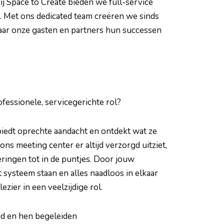
 Space to Create bieden we full-service
. Met ons dedicated team creëren we sinds
aar onze gasten en partners hun successen
ofessionele, servicegerichte rol?
iedt oprechte aandacht en ontdekt wat ze
s meeting center er altijd verzorgd uitziet,
ingen tot in de puntjes. Door jouw
t systeem staan en alles naadloos in elkaar
zier in een veelzijdige rol.
id en hen begeleiden