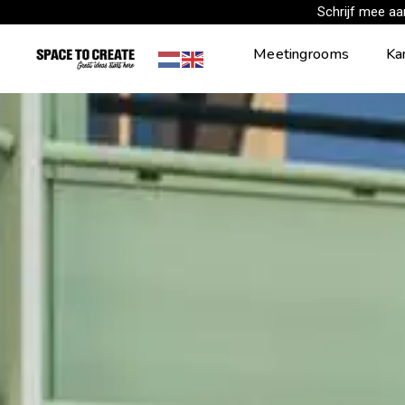
Skip
Schrijf mee a
to
Meetingrooms
Ka
content