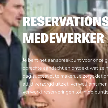
RESERVATION
MEDEWERKER
Je bent hét aanspreekpunt voor onze g
oprechte aandacht en ontdekt wat ze
dag succesvol te maken. Je zorgt dat o
altijd verzorgd uitziet, verwelkomt me
verwerkt reserveringen tot in de puntje