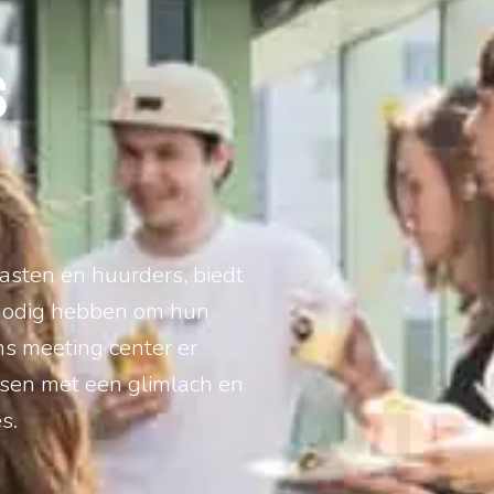
S
asten en huurders, biedt
 nodig hebben om hun
ns meeting center er
nsen met een glimlach en
s.