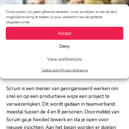
Onze cookies zijn geen geheime recepten, maar ze helpen je wel de best
mogelijke ervaring te bieden in jouw zoektocht naar de perfecte
vergaderruimte.
WERKEN VOLGENS DE SCRUM
Accept
METHODIEK
Deny
View preferences
Cookie policy
Privacyverklaring
January 4, 2018
Scrum is een manier van georganiseerd werken om
snel en op een productieve wijze een project te
verwezenlijken. Dit wordt gedaan in teamverband;
meestal tussen de 4 en 8 personen. Doormiddel van
Scrum ga je flexibel tewerk en sta je open voor
nieuwe inzichten. Aan het begin worden er doelen