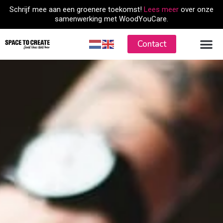
Skip
Schrijf mee aan een groenere toekomst!
Lees meer
over onze
to
samenwerking met WoodYouCare.
content
Contact