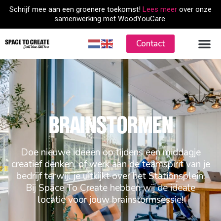
Skip
Schrijf mee aan een groenere toekomst!
Lees meer
over onze
to
samenwerking met WoodYouCare.
content
Contact
BRAINSTORMEN
Doe nieuwe ideeën op tijdens een middagje
creatief denken, of werk aan de teamspirit van je
bedrijf terwijl je uitkijkt over het Stationsplein.
Bij Space To Create hebben wij de ideale
locatie voor jouw brainstormsessie!