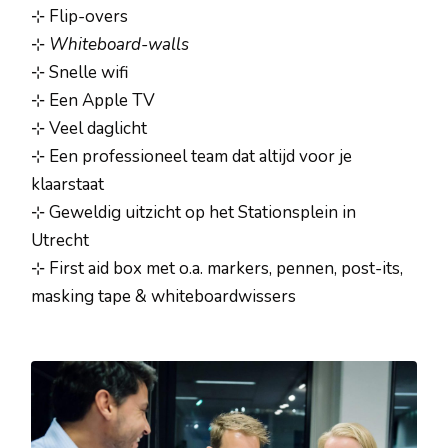
⊹ Flip-overs
⊹
Whiteboard-walls
⊹ Snelle wifi
⊹ Een Apple TV
⊹ Veel daglicht
⊹ Een professioneel team dat altijd voor je
klaarstaat
⊹ Geweldig uitzicht op het Stationsplein in
Utrecht
⊹ First aid box met o.a. markers, pennen, post-its,
masking tape & whiteboardwissers