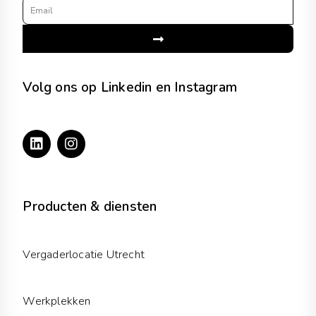
Email
Submit
Volg ons op Linkedin en Instagram
L
I
i
n
n
s
k
t
e
a
d
g
Producten & diensten
i
r
n
a
m
Vergaderlocatie Utrecht
Werkplekken